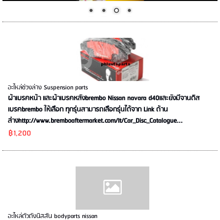
อะไหล่ช่วงล่าง Suspension parts
ผ้าเบรคหน้า และผ้าเบรคหลังbrembo Nissan navara d40และยังมีจานดิส
เบรคbrembo ให้เลือก ทุกรุ่นสามารถเลือกรุ่นได้จาก Link ด้าน
ล่างhttp://www.bremboaftermarket.com/It/Car_Disc_Catalogue...
฿1,200
อะไหล่ตัวถังนิสสัน bodyparts nissan