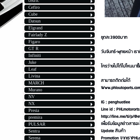
cedric
Cefiro
Cube
Datsun
Elgrand
Fairlady Z
ชุดละ3900บาท
Figaro
GT R
วันจันทร์-พุทธหน้า เร
Infiniti
Juke
ใครว่างไม่ได้ไปไหนมาซื้
Leaf
Livina
สามารถติดต่อได้
MARCH
Www.phlautoparts.co
Murano
NV
IG : penghuatlee
NX
Line id : PHLmotororts
Presia
http://line.me/ti/p/@
premira
เพื่อรับข้อมูลข่าวสารอะไ
PULSAR
Update สินค้า
Sentra
Promotion จากเราPHLa
Serena