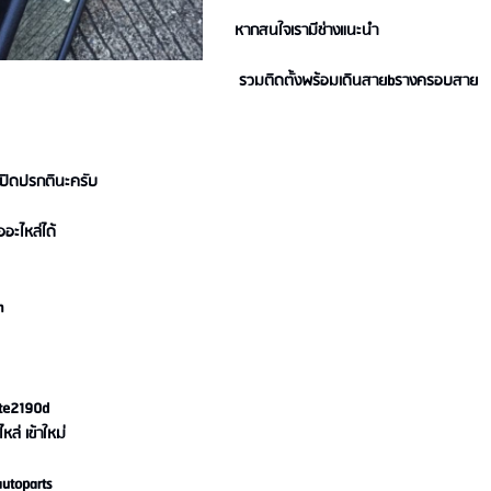
หากสนใจเรามีช่างแนะนำ
รวมติดตั้งพร้อมเดินสายbรางครอบสาย
าเปิดปรกตินะครับ
ออะไหล่ได้
m
ete2190d
หล่ เข้าใหม่
utoparts