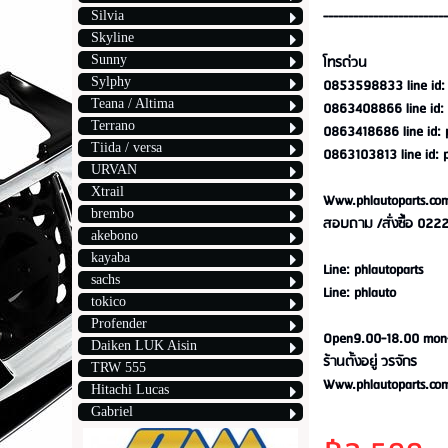
-------------------------
Silvia
Skyline
Sunny
โทรด่วน
Sylphy
0853598833 line id: 
Teana / Altima
0863408866 line id: 
Terrano
0863418686 line id: 
Tiida / versa
0863103813 line id: 
URVAN
Xtrail
Www.phlautoparts.co
brembo
สอบถาม /สั่งซื้อ 022
akebono
kayaba
Line: phlautoparts
sachs
Line: phlauto
tokico
Profender
Open9.00-18.00 mon-
Daiken LUK Aisin
ร้านตั้งอยู่ วรจักร
TRW 555
Www.phlautoparts.co
Hitachi Lucas
Gabriel