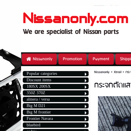
Nissa
We are specialist
Nissanonly
Promotion
Payment
Shipp
Nissanonly
>
Xtrail
>
กระ
Popular categories
Discount items
กระจกตัดแสง
180SX 200SX
350Z 370Z
almera / versa
Big M D21
Big M frontier
Frontier Navara
bluebird