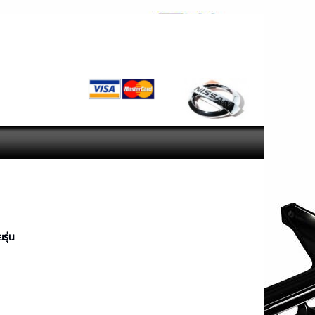
com
รุ่น