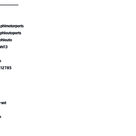
------------
phlmotorparts
phlautoparts
phlauto
phl13
m
212785
sat
m